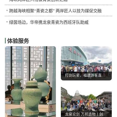
·
跨越海峡相聚“青瓷之都” 两岸匠人以技为媒促交融
·
绿茵场边，华帝携龙泉青瓷为西班牙队助威
体验服务
打剑玩瓷，福建游客直呼 “下次还来！”
龙泉论剑·万邦造物丨剑瓷IP破圈出海！东西方艺术在龙泉深情相拥