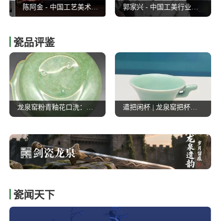
陈阿金 - 中国工艺美术大师
沈新培 - 中国工艺美术大师
郭家兴 - 中国工美行业艺术大师
瓷品评鉴
龙泉窑粉青釉花口洗：翠色凝千载，宋明龙泉青瓷的匠心文脉
遣把闲杯 | 龙泉窑把杯造型又一种
瓷闻天下