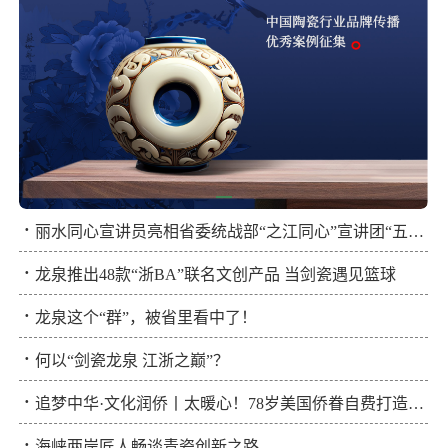
·
丽水同心宣讲员亮相省委统战部“之江同心”宣讲团“五进三走”活动
·
龙泉推出48款“浙BA”联名文创产品 当剑瓷遇见篮球
·
龙泉这个“群”，被省里看中了！
·
何以“剑瓷龙泉 江浙之巅”？
·
追梦中华·文化润侨丨太暖心！78岁美国侨眷自费打造青瓷云展厅
·
海峡两岸匠人畅谈青瓷创新之路